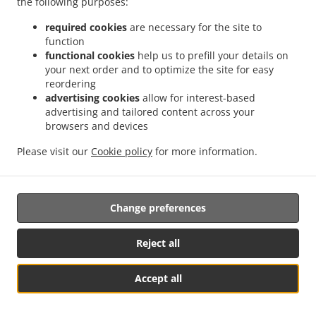
the following purposes:
Gründe für die Verarbeitung nachweist, die vor den
required cookies
are necessary for the site to
Interessen, Rechten und Freiheiten der betroffenen
function
Person Vorrang haben, oder für die Begründung,
functional cookies
help us to prefill your details on
Ausübung oder Verteidigung von Rechtsansprüchen.
your next order and to optimize the site for easy
reordering
14.2.
Wenn personenbezogene Daten für
advertising cookies
allow for interest-based
Direktmarketingzwecke verarbeitet werden, hat die
advertising and tailored content across your
betroffene Person das Recht, der Verarbeitung dieser
browsers and devices
Daten zu diesem Zweck jederzeit zu widersprechen,
Please visit our
einschließlich der Erstellung von Profilen in dem Umfang,
Cookie policy
for more information.
in dem sie mit einem solchen Direktmarketing
zusammenhängen.
Change preferences
14.3.
Widerspricht die betroffene Person der
Verarbeitung für Direktmarketingzwecke, werden die
personenbezogenen Daten für diese Zwecke nicht länger
Reject all
verarbeitet. Für den Fall, dass sich die betroffene Person
die Verarbeitung personenbezogener Daten zum Zwecke
Accept all
des Direktmarketings separat und ohne Verbindung zu
See MENU & Order
einer anderen Handlung entscheidet, einschließlich durch