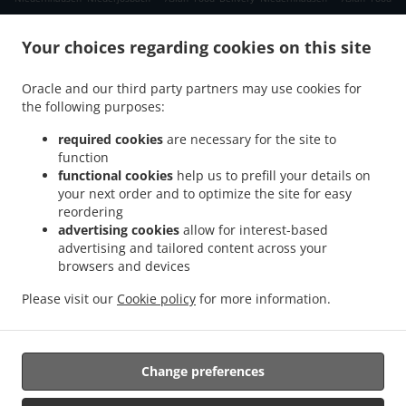
.
.
Delivery Waldems Bermbach
Asian Food Delivery Waldems Esch
Asian Food
.
.
Your choices regarding cookies on this site
Delivery Waldems Steinfischbach
Asian Food Delivery Waldems Reinborn
Asian
.
.
Food Delivery Waldems Niederems
Asian Food Delivery Waldems
Asian Food
Oracle and our third party partners may use cookies for
.
.
Delivery Taunusstein Eschenhahn
Asian Food Delivery Taunusstein Neuhof
Asian
the following purposes:
.
.
Food Delivery Taunusstein Maisel
Asian Food Delivery Taunusstein Orlen
Asian
.
.
Food Delivery Taunusstein Wildpark
Asian Food Delivery Taunusstein Hambach
required cookies
are necessary for the site to
.
function
Asian Food Delivery Taunusstein Hahn
Asian Food Delivery Taunusstein
functional cookies
help us to prefill your details on
.
.
Niederlibbach
Asian Food Delivery Taunusstein
Asian Food Delivery Bad Camberg
your next order and to optimize the site for easy
.
.
Würges
Asian Food Delivery Bad Camberg Wallrabenstein
Asian Food Delivery Bad
reordering
.
.
Camberg Walsdorf
Asian Food Delivery Bad Camberg
Asian Food Delivery
advertising cookies
allow for interest-based
.
.
advertising and tailored content across your
Eselsweide
Asian Food Delivery Hünfelden Ohren
Asian Food Delivery Hünfelden
browsers and devices
.
.
.
Bechtheim
Asian Food Delivery Hünfelden
Asian Food Delivery Eppstein Ehlhalten
.
.
Asian Food Delivery Eppstein Niederjosbach
Asian Food Delivery Eppstein
Asian
Please visit our
Cookie policy
for more information.
.
.
Food Delivery Glashütten
Thai Food Delivery
Takeaway food delivery
Change preferences
Supported by:
https://foodbooking-germany.de Web- und App Shop und