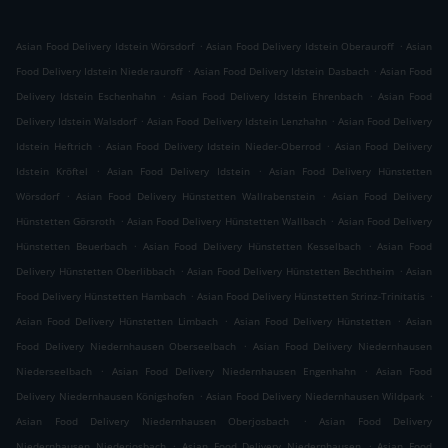
.
.
Asian Food Delivery Idstein Wörsdorf
Asian Food Delivery Idstein Oberauroff
Asian
.
.
Food Delivery Idstein Niederauroff
Asian Food Delivery Idstein Dasbach
Asian Food
.
.
Delivery Idstein Eschenhahn
Asian Food Delivery Idstein Ehrenbach
Asian Food
.
.
Delivery Idstein Walsdorf
Asian Food Delivery Idstein Lenzhahn
Asian Food Delivery
.
.
Idstein Heftrich
Asian Food Delivery Idstein Nieder-Oberrod
Asian Food Delivery
.
.
Idstein Kröftel
Asian Food Delivery Idstein
Asian Food Delivery Hünstetten
.
.
Wörsdorf
Asian Food Delivery Hünstetten Wallrabenstein
Asian Food Delivery
.
.
Hünstetten Görsroth
Asian Food Delivery Hünstetten Wallbach
Asian Food Delivery
.
.
Hünstetten Beuerbach
Asian Food Delivery Hünstetten Kesselbach
Asian Food
.
.
Delivery Hünstetten Oberlibbach
Asian Food Delivery Hünstetten Bechtheim
Asian
.
.
Food Delivery Hünstetten Hambach
Asian Food Delivery Hünstetten Strinz-Trinitatis
.
.
Asian Food Delivery Hünstetten Limbach
Asian Food Delivery Hünstetten
Asian
.
Food Delivery Niedernhausen Oberseelbach
Asian Food Delivery Niedernhausen
.
.
Niederseelbach
Asian Food Delivery Niedernhausen Engenhahn
Asian Food
.
.
Delivery Niedernhausen Königshofen
Asian Food Delivery Niedernhausen Wildpark
.
Asian Food Delivery Niedernhausen Oberjosbach
Asian Food Delivery
.
.
Niedernhausen Niederjosbach
Asian Food Delivery Niedernhausen
Asian Food