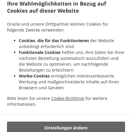
Ihre Wahlmöglichkeiten in Bezug auf
.
.
Taunusstein Eschenhahn
Asiatisches Essen Lieferservice Taunusstein Neuhof
Cookies auf dieser Website
.
Asiatisches Essen Lieferservice Taunusstein Maisel
Asiatisches Essen Lieferservice
.
.
Taunusstein Orlen
Asiatisches Essen Lieferservice Taunusstein Wildpark
Oracle und unsere Drittpartner können Cookies für
.
Asiatisches Essen Lieferservice Taunusstein Hambach
Asiatisches Essen
folgende Zwecke verwenden:
.
Lieferservice Taunusstein Hahn
Asiatisches Essen Lieferservice Taunusstein
Cookies, die für das Funktionieren
der Website
.
.
Niederlibbach
Asiatisches Essen Lieferservice Taunusstein
Asiatisches Essen
unbedingt erforderlich sind
.
Lieferservice Bad Camberg Würges
Asiatisches Essen Lieferservice Bad Camberg
Funktionale Cookies
helfen uns, Ihre Daten bei Ihrer
.
.
nächsten Bestellung automatisch auszufüllen und
Wallrabenstein
Asiatisches Essen Lieferservice Bad Camberg Walsdorf
Asiatisches
die Website zu optimieren, um nachfolgende
.
.
Essen Lieferservice Bad Camberg
Asiatisches Essen Lieferservice Eselsweide
Bestellungen zu erleichtern
.
Asiatisches Essen Lieferservice Hünfelden Ohren
Asiatisches Essen Lieferservice
Werbe-Cookies
ermöglichen interessenbasierte
.
.
Hünfelden Bechtheim
Asiatisches Essen Lieferservice Hünfelden
Asiatisches Essen
Werbung und maßgeschneiderte Inhalte auf Ihren
.
Browsern und Geräten
Lieferservice Eppstein Ehlhalten
Asiatisches Essen Lieferservice Eppstein
.
.
Niederjosbach
Asiatisches Essen Lieferservice Eppstein
Asiatisches Essen
Bitte lesen Sie unsere
Cookie-Richtlinie
für weitere
.
.
Lieferservice Glashütten
Thailändische Essen Lieferservice
Essen zum mitnehmen
Informationen.
und zum Liefern
Einstellungen ändern
Unterstützt von: