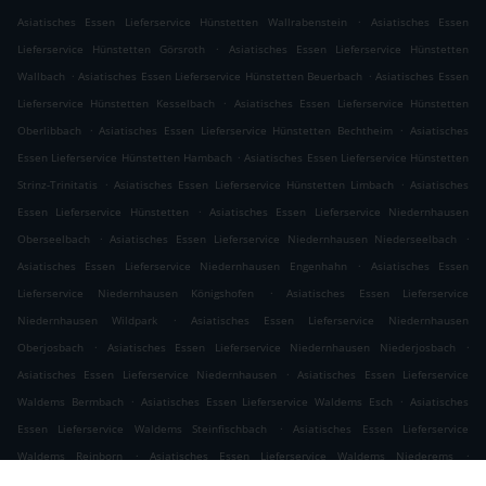
.
Asiatisches Essen Lieferservice Hünstetten Wallrabenstein
Asiatisches Essen
.
Lieferservice Hünstetten Görsroth
Asiatisches Essen Lieferservice Hünstetten
.
.
Wallbach
Asiatisches Essen Lieferservice Hünstetten Beuerbach
Asiatisches Essen
.
Lieferservice Hünstetten Kesselbach
Asiatisches Essen Lieferservice Hünstetten
.
.
Oberlibbach
Asiatisches Essen Lieferservice Hünstetten Bechtheim
Asiatisches
.
Essen Lieferservice Hünstetten Hambach
Asiatisches Essen Lieferservice Hünstetten
.
.
Strinz-Trinitatis
Asiatisches Essen Lieferservice Hünstetten Limbach
Asiatisches
.
Essen Lieferservice Hünstetten
Asiatisches Essen Lieferservice Niedernhausen
.
.
Oberseelbach
Asiatisches Essen Lieferservice Niedernhausen Niederseelbach
.
Asiatisches Essen Lieferservice Niedernhausen Engenhahn
Asiatisches Essen
.
Lieferservice Niedernhausen Königshofen
Asiatisches Essen Lieferservice
.
Niedernhausen Wildpark
Asiatisches Essen Lieferservice Niedernhausen
.
.
Oberjosbach
Asiatisches Essen Lieferservice Niedernhausen Niederjosbach
.
Asiatisches Essen Lieferservice Niedernhausen
Asiatisches Essen Lieferservice
.
.
Waldems Bermbach
Asiatisches Essen Lieferservice Waldems Esch
Asiatisches
.
Essen Lieferservice Waldems Steinfischbach
Asiatisches Essen Lieferservice
.
.
Waldems Reinborn
Asiatisches Essen Lieferservice Waldems Niederems
.
Asiatisches Essen Lieferservice Waldems
Asiatisches Essen Lieferservice