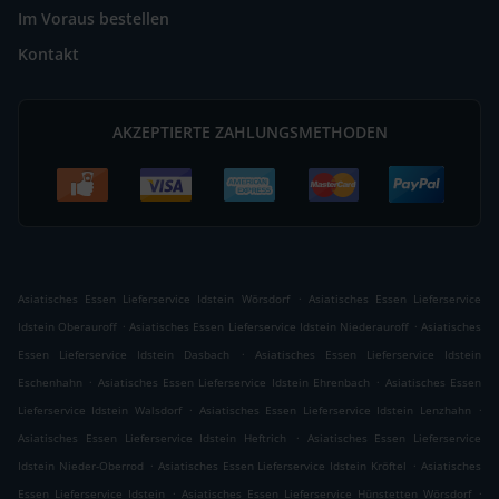
Im Voraus bestellen
Kontakt
AKZEPTIERTE ZAHLUNGSMETHODEN
.
Asiatisches Essen Lieferservice Idstein Wörsdorf
Asiatisches Essen Lieferservice
.
.
Idstein Oberauroff
Asiatisches Essen Lieferservice Idstein Niederauroff
Asiatisches
.
Essen Lieferservice Idstein Dasbach
Asiatisches Essen Lieferservice Idstein
.
.
Eschenhahn
Asiatisches Essen Lieferservice Idstein Ehrenbach
Asiatisches Essen
.
.
Lieferservice Idstein Walsdorf
Asiatisches Essen Lieferservice Idstein Lenzhahn
.
Asiatisches Essen Lieferservice Idstein Heftrich
Asiatisches Essen Lieferservice
.
.
Idstein Nieder-Oberrod
Asiatisches Essen Lieferservice Idstein Kröftel
Asiatisches
.
.
Essen Lieferservice Idstein
Asiatisches Essen Lieferservice Hünstetten Wörsdorf