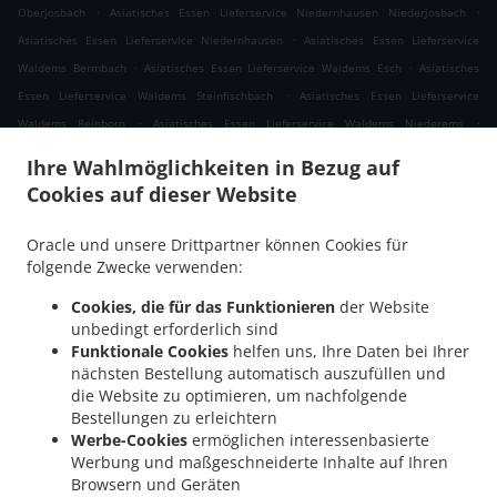
.
.
Oberjosbach
Asiatisches Essen Lieferservice Niedernhausen Niederjosbach
.
Asiatisches Essen Lieferservice Niedernhausen
Asiatisches Essen Lieferservice
.
.
Waldems Bermbach
Asiatisches Essen Lieferservice Waldems Esch
Asiatisches
.
Essen Lieferservice Waldems Steinfischbach
Asiatisches Essen Lieferservice
.
.
Waldems Reinborn
Asiatisches Essen Lieferservice Waldems Niederems
.
Asiatisches Essen Lieferservice Waldems
Asiatisches Essen Lieferservice
Ihre Wahlmöglichkeiten in Bezug auf
.
.
Taunusstein Eschenhahn
Asiatisches Essen Lieferservice Taunusstein Neuhof
Cookies auf dieser Website
.
Asiatisches Essen Lieferservice Taunusstein Maisel
Asiatisches Essen Lieferservice
.
.
Taunusstein Orlen
Asiatisches Essen Lieferservice Taunusstein Wildpark
Oracle und unsere Drittpartner können Cookies für
.
Asiatisches Essen Lieferservice Taunusstein Hambach
Asiatisches Essen
folgende Zwecke verwenden:
.
Lieferservice Taunusstein Hahn
Asiatisches Essen Lieferservice Taunusstein
Cookies, die für das Funktionieren
der Website
.
.
Niederlibbach
Asiatisches Essen Lieferservice Taunusstein
Asiatisches Essen
unbedingt erforderlich sind
.
Lieferservice Bad Camberg Würges
Asiatisches Essen Lieferservice Bad Camberg
Funktionale Cookies
helfen uns, Ihre Daten bei Ihrer
.
.
nächsten Bestellung automatisch auszufüllen und
Wallrabenstein
Asiatisches Essen Lieferservice Bad Camberg Walsdorf
Asiatisches
die Website zu optimieren, um nachfolgende
.
.
Essen Lieferservice Bad Camberg
Asiatisches Essen Lieferservice Eselsweide
Bestellungen zu erleichtern
.
Asiatisches Essen Lieferservice Hünfelden Ohren
Asiatisches Essen Lieferservice
Werbe-Cookies
ermöglichen interessenbasierte
.
.
Hünfelden Bechtheim
Asiatisches Essen Lieferservice Hünfelden
Asiatisches Essen
Werbung und maßgeschneiderte Inhalte auf Ihren
.
Browsern und Geräten
Lieferservice Eppstein Ehlhalten
Asiatisches Essen Lieferservice Eppstein