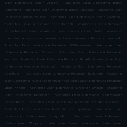
.
Essen Lieferservice Idstein Dasbach
Asiatisches Essen Lieferservice Idstein
.
.
Eschenhahn
Asiatisches Essen Lieferservice Idstein Ehrenbach
Asiatisches Essen
.
.
Lieferservice Idstein Walsdorf
Asiatisches Essen Lieferservice Idstein Lenzhahn
.
Asiatisches Essen Lieferservice Idstein Heftrich
Asiatisches Essen Lieferservice
.
.
Idstein Nieder-Oberrod
Asiatisches Essen Lieferservice Idstein Kröftel
Asiatisches
.
.
Essen Lieferservice Idstein
Asiatisches Essen Lieferservice Hünstetten Wörsdorf
.
Asiatisches Essen Lieferservice Hünstetten Wallrabenstein
Asiatisches Essen
.
Lieferservice Hünstetten Görsroth
Asiatisches Essen Lieferservice Hünstetten
.
.
Wallbach
Asiatisches Essen Lieferservice Hünstetten Beuerbach
Asiatisches Essen
.
Lieferservice Hünstetten Kesselbach
Asiatisches Essen Lieferservice Hünstetten
.
.
Oberlibbach
Asiatisches Essen Lieferservice Hünstetten Bechtheim
Asiatisches
.
Essen Lieferservice Hünstetten Hambach
Asiatisches Essen Lieferservice Hünstetten
.
.
Strinz-Trinitatis
Asiatisches Essen Lieferservice Hünstetten Limbach
Asiatisches
.
Essen Lieferservice Hünstetten
Asiatisches Essen Lieferservice Niedernhausen
.
.
Oberseelbach
Asiatisches Essen Lieferservice Niedernhausen Niederseelbach
.
Asiatisches Essen Lieferservice Niedernhausen Engenhahn
Asiatisches Essen
.
Lieferservice Niedernhausen Königshofen
Asiatisches Essen Lieferservice
.
Niedernhausen Wildpark
Asiatisches Essen Lieferservice Niedernhausen