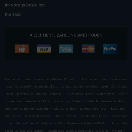
Im Voraus bestellen
Kontakt
AKZEPTIERTE ZAHLUNGSMETHODEN
.
Asiatisches Essen Lieferservice Idstein Wörsdorf
Asiatisches Essen Lieferservice
.
.
Idstein Oberauroff
Asiatisches Essen Lieferservice Idstein Niederauroff
Asiatisches
.
Essen Lieferservice Idstein Dasbach
Asiatisches Essen Lieferservice Idstein
.
.
Eschenhahn
Asiatisches Essen Lieferservice Idstein Ehrenbach
Asiatisches Essen
.
.
Lieferservice Idstein Walsdorf
Asiatisches Essen Lieferservice Idstein Lenzhahn
.
Asiatisches Essen Lieferservice Idstein Heftrich
Asiatisches Essen Lieferservice
.
.
Idstein Nieder-Oberrod
Asiatisches Essen Lieferservice Idstein Kröftel
Asiatisches
.
.
Essen Lieferservice Idstein
Asiatisches Essen Lieferservice Hünstetten Wörsdorf