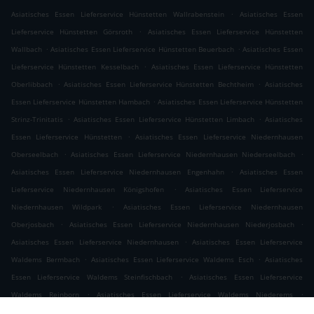
.
Asiatisches Essen Lieferservice Hünstetten Wallrabenstein
Asiatisches Essen
.
Lieferservice Hünstetten Görsroth
Asiatisches Essen Lieferservice Hünstetten
.
.
Wallbach
Asiatisches Essen Lieferservice Hünstetten Beuerbach
Asiatisches Essen
.
Lieferservice Hünstetten Kesselbach
Asiatisches Essen Lieferservice Hünstetten
.
.
Oberlibbach
Asiatisches Essen Lieferservice Hünstetten Bechtheim
Asiatisches
.
Essen Lieferservice Hünstetten Hambach
Asiatisches Essen Lieferservice Hünstetten
.
.
Strinz-Trinitatis
Asiatisches Essen Lieferservice Hünstetten Limbach
Asiatisches
.
Essen Lieferservice Hünstetten
Asiatisches Essen Lieferservice Niedernhausen
.
.
Oberseelbach
Asiatisches Essen Lieferservice Niedernhausen Niederseelbach
.
Asiatisches Essen Lieferservice Niedernhausen Engenhahn
Asiatisches Essen
.
Lieferservice Niedernhausen Königshofen
Asiatisches Essen Lieferservice
.
Niedernhausen Wildpark
Asiatisches Essen Lieferservice Niedernhausen
.
.
Oberjosbach
Asiatisches Essen Lieferservice Niedernhausen Niederjosbach
.
Asiatisches Essen Lieferservice Niedernhausen
Asiatisches Essen Lieferservice
.
.
Waldems Bermbach
Asiatisches Essen Lieferservice Waldems Esch
Asiatisches
.
Essen Lieferservice Waldems Steinfischbach
Asiatisches Essen Lieferservice
.
.
Waldems Reinborn
Asiatisches Essen Lieferservice Waldems Niederems
.
Asiatisches Essen Lieferservice Waldems
Asiatisches Essen Lieferservice