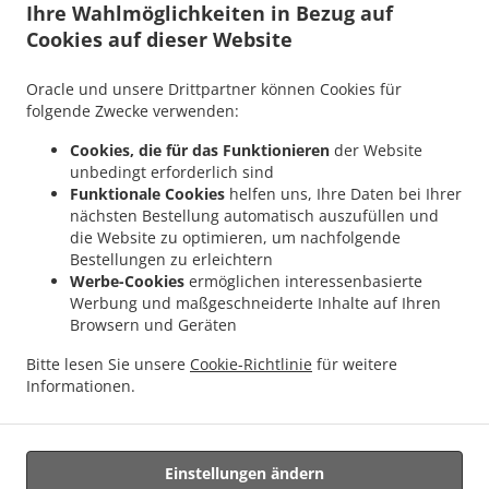
Ihre Wahlmöglichkeiten in Bezug auf
.
.
Taunusstein Eschenhahn
Asiatisches Essen Lieferservice Taunusstein Neuhof
Cookies auf dieser Website
.
Asiatisches Essen Lieferservice Taunusstein Maisel
Asiatisches Essen Lieferservice
.
.
Taunusstein Orlen
Asiatisches Essen Lieferservice Taunusstein Wildpark
Oracle und unsere Drittpartner können Cookies für
.
Asiatisches Essen Lieferservice Taunusstein Hambach
Asiatisches Essen
folgende Zwecke verwenden:
.
Lieferservice Taunusstein Hahn
Asiatisches Essen Lieferservice Taunusstein
Cookies, die für das Funktionieren
der Website
.
.
Niederlibbach
Asiatisches Essen Lieferservice Taunusstein
Asiatisches Essen
unbedingt erforderlich sind
.
Lieferservice Bad Camberg Würges
Asiatisches Essen Lieferservice Bad Camberg
Funktionale Cookies
helfen uns, Ihre Daten bei Ihrer
.
.
nächsten Bestellung automatisch auszufüllen und
Wallrabenstein
Asiatisches Essen Lieferservice Bad Camberg Walsdorf
Asiatisches
die Website zu optimieren, um nachfolgende
.
.
Essen Lieferservice Bad Camberg
Asiatisches Essen Lieferservice Eselsweide
Bestellungen zu erleichtern
.
Asiatisches Essen Lieferservice Hünfelden Ohren
Asiatisches Essen Lieferservice
Werbe-Cookies
ermöglichen interessenbasierte
.
.
Hünfelden Bechtheim
Asiatisches Essen Lieferservice Hünfelden
Asiatisches Essen
Werbung und maßgeschneiderte Inhalte auf Ihren
.
Browsern und Geräten
Lieferservice Eppstein Ehlhalten
Asiatisches Essen Lieferservice Eppstein
.
.
Niederjosbach
Asiatisches Essen Lieferservice Eppstein
Asiatisches Essen
Bitte lesen Sie unsere
Cookie-Richtlinie
für weitere
.
.
Lieferservice Glashütten
Thailändische Essen Lieferservice
Essen zum mitnehmen
Informationen.
und zum Liefern
Einstellungen ändern
Unterstützt von: