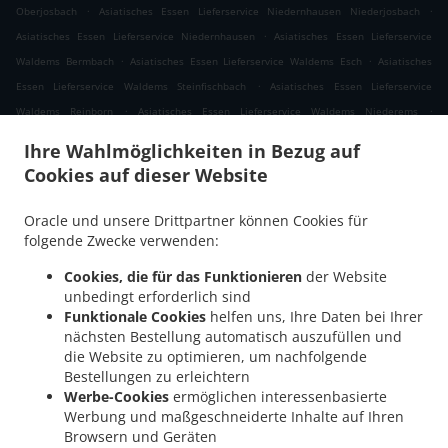
.
.
Oberjosbach
Asiatisches Essen Lieferservice Niedernhausen Niederjosbach
.
Asiatisches Essen Lieferservice Niedernhausen
Asiatisches Essen Lieferservice
.
.
Waldems Bermbach
Asiatisches Essen Lieferservice Waldems Esch
Asiatisches
.
Essen Lieferservice Waldems Steinfischbach
Asiatisches Essen Lieferservice
.
.
Waldems Reinborn
Asiatisches Essen Lieferservice Waldems Niederems
.
Asiatisches Essen Lieferservice Waldems
Asiatisches Essen Lieferservice
Ihre Wahlmöglichkeiten in Bezug auf
.
.
Taunusstein Eschenhahn
Asiatisches Essen Lieferservice Taunusstein Neuhof
Cookies auf dieser Website
.
Asiatisches Essen Lieferservice Taunusstein Maisel
Asiatisches Essen Lieferservice
.
.
Taunusstein Orlen
Asiatisches Essen Lieferservice Taunusstein Wildpark
Oracle und unsere Drittpartner können Cookies für
.
Asiatisches Essen Lieferservice Taunusstein Hambach
Asiatisches Essen
folgende Zwecke verwenden:
.
Lieferservice Taunusstein Hahn
Asiatisches Essen Lieferservice Taunusstein
Cookies, die für das Funktionieren
der Website
.
.
Niederlibbach
Asiatisches Essen Lieferservice Taunusstein
Asiatisches Essen
unbedingt erforderlich sind
.
Lieferservice Bad Camberg Würges
Asiatisches Essen Lieferservice Bad Camberg
Funktionale Cookies
helfen uns, Ihre Daten bei Ihrer
.
.
nächsten Bestellung automatisch auszufüllen und
Wallrabenstein
Asiatisches Essen Lieferservice Bad Camberg Walsdorf
Asiatisches
die Website zu optimieren, um nachfolgende
.
.
Essen Lieferservice Bad Camberg
Asiatisches Essen Lieferservice Eselsweide
Bestellungen zu erleichtern
.
Asiatisches Essen Lieferservice Hünfelden Ohren
Asiatisches Essen Lieferservice
Werbe-Cookies
ermöglichen interessenbasierte
.
.
Hünfelden Bechtheim
Asiatisches Essen Lieferservice Hünfelden
Asiatisches Essen
Werbung und maßgeschneiderte Inhalte auf Ihren
.
Browsern und Geräten
Lieferservice Eppstein Ehlhalten
Asiatisches Essen Lieferservice Eppstein