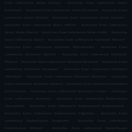
.
Essen Lieferservice Idstein Dasbach
Asiatisches Essen Lieferservice Idstein
.
.
Eschenhahn
Asiatisches Essen Lieferservice Idstein Ehrenbach
Asiatisches Essen
.
.
Lieferservice Idstein Walsdorf
Asiatisches Essen Lieferservice Idstein Lenzhahn
.
Asiatisches Essen Lieferservice Idstein Heftrich
Asiatisches Essen Lieferservice
.
.
Idstein Nieder-Oberrod
Asiatisches Essen Lieferservice Idstein Kröftel
Asiatisches
.
.
Essen Lieferservice Idstein
Asiatisches Essen Lieferservice Hünstetten Wörsdorf
.
Asiatisches Essen Lieferservice Hünstetten Wallrabenstein
Asiatisches Essen
.
Lieferservice Hünstetten Görsroth
Asiatisches Essen Lieferservice Hünstetten
.
.
Wallbach
Asiatisches Essen Lieferservice Hünstetten Beuerbach
Asiatisches Essen
.
Lieferservice Hünstetten Kesselbach
Asiatisches Essen Lieferservice Hünstetten
.
.
Oberlibbach
Asiatisches Essen Lieferservice Hünstetten Bechtheim
Asiatisches
.
Essen Lieferservice Hünstetten Hambach
Asiatisches Essen Lieferservice Hünstetten
.
.
Strinz-Trinitatis
Asiatisches Essen Lieferservice Hünstetten Limbach
Asiatisches
.
Essen Lieferservice Hünstetten
Asiatisches Essen Lieferservice Niedernhausen
.
.
Oberseelbach
Asiatisches Essen Lieferservice Niedernhausen Niederseelbach
.
Asiatisches Essen Lieferservice Niedernhausen Engenhahn
Asiatisches Essen
.
Lieferservice Niedernhausen Königshofen
Asiatisches Essen Lieferservice
.
Niedernhausen Wildpark
Asiatisches Essen Lieferservice Niedernhausen