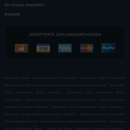
Im Voraus bestellen
Kontakt
AKZEPTIERTE ZAHLUNGSMETHODEN
.
Asiatisches Essen Lieferservice Idstein Wörsdorf
Asiatisches Essen Lieferservice
.
.
Idstein Oberauroff
Asiatisches Essen Lieferservice Idstein Niederauroff
Asiatisches
.
Essen Lieferservice Idstein Dasbach
Asiatisches Essen Lieferservice Idstein
.
.
Eschenhahn
Asiatisches Essen Lieferservice Idstein Ehrenbach
Asiatisches Essen
.
.
Lieferservice Idstein Walsdorf
Asiatisches Essen Lieferservice Idstein Lenzhahn
.
Asiatisches Essen Lieferservice Idstein Heftrich
Asiatisches Essen Lieferservice
.
.
Idstein Nieder-Oberrod
Asiatisches Essen Lieferservice Idstein Kröftel
Asiatisches
.
.
Essen Lieferservice Idstein
Asiatisches Essen Lieferservice Hünstetten Wörsdorf