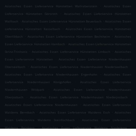
.
Asiatisches Essen Lieferservice Hünstetten Wallrabenstein
Asiatisches Essen
.
Lieferservice Hünstetten Görsroth
Asiatisches Essen Lieferservice Hünstetten
.
.
Wallbach
Asiatisches Essen Lieferservice Hünstetten Beuerbach
Asiatisches Essen
.
Lieferservice Hünstetten Kesselbach
Asiatisches Essen Lieferservice Hünstetten
.
.
Oberlibbach
Asiatisches Essen Lieferservice Hünstetten Bechtheim
Asiatisches
.
Essen Lieferservice Hünstetten Hambach
Asiatisches Essen Lieferservice Hünstetten
.
.
Strinz-Trinitatis
Asiatisches Essen Lieferservice Hünstetten Limbach
Asiatisches
.
Essen Lieferservice Hünstetten
Asiatisches Essen Lieferservice Niedernhausen
.
.
Oberseelbach
Asiatisches Essen Lieferservice Niedernhausen Niederseelbach
.
Asiatisches Essen Lieferservice Niedernhausen Engenhahn
Asiatisches Essen
.
Lieferservice Niedernhausen Königshofen
Asiatisches Essen Lieferservice
.
Niedernhausen Wildpark
Asiatisches Essen Lieferservice Niedernhausen
.
.
Oberjosbach
Asiatisches Essen Lieferservice Niedernhausen Niederjosbach
.
Asiatisches Essen Lieferservice Niedernhausen
Asiatisches Essen Lieferservice
.
.
Waldems Bermbach
Asiatisches Essen Lieferservice Waldems Esch
Asiatisches
.
Essen Lieferservice Waldems Steinfischbach
Asiatisches Essen Lieferservice
.
.
Waldems Reinborn
Asiatisches Essen Lieferservice Waldems Niederems
.
Asiatisches Essen Lieferservice Waldems
Asiatisches Essen Lieferservice