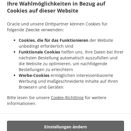
Ihre Wahlmöglichkeiten in Bezug auf
.
.
Taunusstein Eschenhahn
Asiatisches Essen Lieferservice Taunusstein Neuhof
Cookies auf dieser Website
.
Asiatisches Essen Lieferservice Taunusstein Maisel
Asiatisches Essen Lieferservice
.
.
Taunusstein Orlen
Asiatisches Essen Lieferservice Taunusstein Wildpark
Oracle und unsere Drittpartner können Cookies für
.
Asiatisches Essen Lieferservice Taunusstein Hambach
Asiatisches Essen
folgende Zwecke verwenden:
.
Lieferservice Taunusstein Hahn
Asiatisches Essen Lieferservice Taunusstein
Cookies, die für das Funktionieren
der Website
.
.
Niederlibbach
Asiatisches Essen Lieferservice Taunusstein
Asiatisches Essen
unbedingt erforderlich sind
.
Lieferservice Bad Camberg Würges
Asiatisches Essen Lieferservice Bad Camberg
Funktionale Cookies
helfen uns, Ihre Daten bei Ihrer
.
.
nächsten Bestellung automatisch auszufüllen und
Wallrabenstein
Asiatisches Essen Lieferservice Bad Camberg Walsdorf
Asiatisches
die Website zu optimieren, um nachfolgende
.
.
Essen Lieferservice Bad Camberg
Asiatisches Essen Lieferservice Eselsweide
Bestellungen zu erleichtern
.
Asiatisches Essen Lieferservice Hünfelden Ohren
Asiatisches Essen Lieferservice
Werbe-Cookies
ermöglichen interessenbasierte
.
.
Hünfelden Bechtheim
Asiatisches Essen Lieferservice Hünfelden
Asiatisches Essen
Werbung und maßgeschneiderte Inhalte auf Ihren
.
Browsern und Geräten
Lieferservice Eppstein Ehlhalten
Asiatisches Essen Lieferservice Eppstein
.
.
Niederjosbach
Asiatisches Essen Lieferservice Eppstein
Asiatisches Essen
Bitte lesen Sie unsere
Cookie-Richtlinie
für weitere
.
.
Lieferservice Glashütten
Thailändische Essen Lieferservice
Essen zum mitnehmen
Informationen.
und zum Liefern
Einstellungen ändern
Unterstützt von: