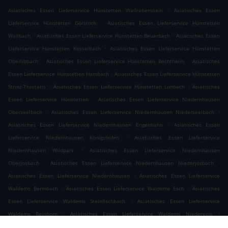
.
Asiatisches Essen Lieferservice Hünstetten Wallrabenstein
Asiatisches Essen
.
Lieferservice Hünstetten Görsroth
Asiatisches Essen Lieferservice Hünstetten
.
.
Wallbach
Asiatisches Essen Lieferservice Hünstetten Beuerbach
Asiatisches Essen
.
Lieferservice Hünstetten Kesselbach
Asiatisches Essen Lieferservice Hünstetten
.
.
Oberlibbach
Asiatisches Essen Lieferservice Hünstetten Bechtheim
Asiatisches
.
Essen Lieferservice Hünstetten Hambach
Asiatisches Essen Lieferservice Hünstetten
.
.
Strinz-Trinitatis
Asiatisches Essen Lieferservice Hünstetten Limbach
Asiatisches
.
Essen Lieferservice Hünstetten
Asiatisches Essen Lieferservice Niedernhausen
.
.
Oberseelbach
Asiatisches Essen Lieferservice Niedernhausen Niederseelbach
.
Asiatisches Essen Lieferservice Niedernhausen Engenhahn
Asiatisches Essen
.
Lieferservice Niedernhausen Königshofen
Asiatisches Essen Lieferservice
.
Niedernhausen Wildpark
Asiatisches Essen Lieferservice Niedernhausen
.
.
Oberjosbach
Asiatisches Essen Lieferservice Niedernhausen Niederjosbach
.
Asiatisches Essen Lieferservice Niedernhausen
Asiatisches Essen Lieferservice
.
.
Waldems Bermbach
Asiatisches Essen Lieferservice Waldems Esch
Asiatisches
.
Essen Lieferservice Waldems Steinfischbach
Asiatisches Essen Lieferservice
.
.
Waldems Reinborn
Asiatisches Essen Lieferservice Waldems Niederems
.
Asiatisches Essen Lieferservice Waldems
Asiatisches Essen Lieferservice