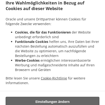
Ihre Wahlmöglichkeiten in Bezug auf
.
.
Taunusstein Eschenhahn
Asiatisches Essen Lieferservice Taunusstein Neuhof
Cookies auf dieser Website
.
Asiatisches Essen Lieferservice Taunusstein Maisel
Asiatisches Essen Lieferservice
.
.
Taunusstein Orlen
Asiatisches Essen Lieferservice Taunusstein Wildpark
Oracle und unsere Drittpartner können Cookies für
.
Asiatisches Essen Lieferservice Taunusstein Hambach
Asiatisches Essen
folgende Zwecke verwenden:
.
Lieferservice Taunusstein Hahn
Asiatisches Essen Lieferservice Taunusstein
Cookies, die für das Funktionieren
der Website
.
.
Niederlibbach
Asiatisches Essen Lieferservice Taunusstein
Asiatisches Essen
unbedingt erforderlich sind
.
Lieferservice Bad Camberg Würges
Asiatisches Essen Lieferservice Bad Camberg
Funktionale Cookies
helfen uns, Ihre Daten bei Ihrer
.
.
nächsten Bestellung automatisch auszufüllen und
Wallrabenstein
Asiatisches Essen Lieferservice Bad Camberg Walsdorf
Asiatisches
die Website zu optimieren, um nachfolgende
.
.
Essen Lieferservice Bad Camberg
Asiatisches Essen Lieferservice Eselsweide
Bestellungen zu erleichtern
.
Asiatisches Essen Lieferservice Hünfelden Ohren
Asiatisches Essen Lieferservice
Werbe-Cookies
ermöglichen interessenbasierte
.
.
Hünfelden Bechtheim
Asiatisches Essen Lieferservice Hünfelden
Asiatisches Essen
Werbung und maßgeschneiderte Inhalte auf Ihren
.
Browsern und Geräten
Lieferservice Eppstein Ehlhalten
Asiatisches Essen Lieferservice Eppstein
.
.
Niederjosbach
Asiatisches Essen Lieferservice Eppstein
Asiatisches Essen
Bitte lesen Sie unsere
Cookie-Richtlinie
für weitere
.
.
Lieferservice Glashütten
Thailändische Essen Lieferservice
Essen zum mitnehmen
Informationen.
und zum Liefern
Einstellungen ändern
Unterstützt von: