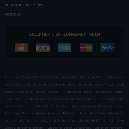
Im Voraus bestellen
Kontakt
AKZEPTIERTE ZAHLUNGSMETHODEN
.
Asiatisches Essen Lieferservice Idstein Wörsdorf
Asiatisches Essen Lieferservice
.
.
Idstein Oberauroff
Asiatisches Essen Lieferservice Idstein Niederauroff
Asiatisches
.
Essen Lieferservice Idstein Dasbach
Asiatisches Essen Lieferservice Idstein
.
.
Eschenhahn
Asiatisches Essen Lieferservice Idstein Ehrenbach
Asiatisches Essen
.
.
Lieferservice Idstein Walsdorf
Asiatisches Essen Lieferservice Idstein Lenzhahn
.
Asiatisches Essen Lieferservice Idstein Heftrich
Asiatisches Essen Lieferservice
.
.
Idstein Nieder-Oberrod
Asiatisches Essen Lieferservice Idstein Kröftel
Asiatisches
.
.
Essen Lieferservice Idstein
Asiatisches Essen Lieferservice Hünstetten Wörsdorf