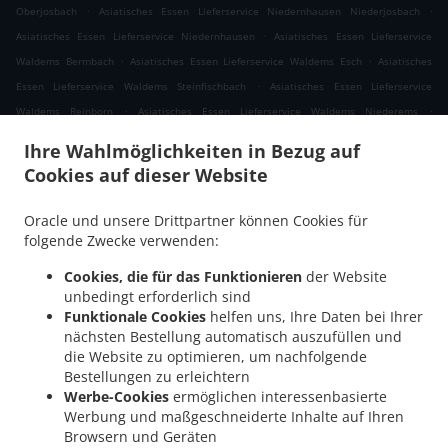
.
.
Oberjosbach
Asiatisches Essen Lieferservice Niedernhausen Niederjosbach
.
Asiatisches Essen Lieferservice Niedernhausen
Asiatisches Essen Lieferservice
.
.
Waldems Bermbach
Asiatisches Essen Lieferservice Waldems Esch
Asiatisches
.
Essen Lieferservice Waldems Steinfischbach
Asiatisches Essen Lieferservice
.
.
Waldems Reinborn
Asiatisches Essen Lieferservice Waldems Niederems
.
Asiatisches Essen Lieferservice Waldems
Asiatisches Essen Lieferservice
Ihre Wahlmöglichkeiten in Bezug auf
.
.
Taunusstein Eschenhahn
Asiatisches Essen Lieferservice Taunusstein Neuhof
Cookies auf dieser Website
.
Asiatisches Essen Lieferservice Taunusstein Maisel
Asiatisches Essen Lieferservice
.
.
Taunusstein Orlen
Asiatisches Essen Lieferservice Taunusstein Wildpark
Oracle und unsere Drittpartner können Cookies für
.
Asiatisches Essen Lieferservice Taunusstein Hambach
Asiatisches Essen
folgende Zwecke verwenden:
.
Lieferservice Taunusstein Hahn
Asiatisches Essen Lieferservice Taunusstein
Cookies, die für das Funktionieren
der Website
.
.
Niederlibbach
Asiatisches Essen Lieferservice Taunusstein
Asiatisches Essen
unbedingt erforderlich sind
.
Lieferservice Bad Camberg Würges
Asiatisches Essen Lieferservice Bad Camberg
Funktionale Cookies
helfen uns, Ihre Daten bei Ihrer
.
.
nächsten Bestellung automatisch auszufüllen und
Wallrabenstein
Asiatisches Essen Lieferservice Bad Camberg Walsdorf
Asiatisches
die Website zu optimieren, um nachfolgende
.
.
Essen Lieferservice Bad Camberg
Asiatisches Essen Lieferservice Eselsweide
Bestellungen zu erleichtern
.
Asiatisches Essen Lieferservice Hünfelden Ohren
Asiatisches Essen Lieferservice
Werbe-Cookies
ermöglichen interessenbasierte
.
.
Hünfelden Bechtheim
Asiatisches Essen Lieferservice Hünfelden
Asiatisches Essen
Werbung und maßgeschneiderte Inhalte auf Ihren
.
Browsern und Geräten
Lieferservice Eppstein Ehlhalten
Asiatisches Essen Lieferservice Eppstein