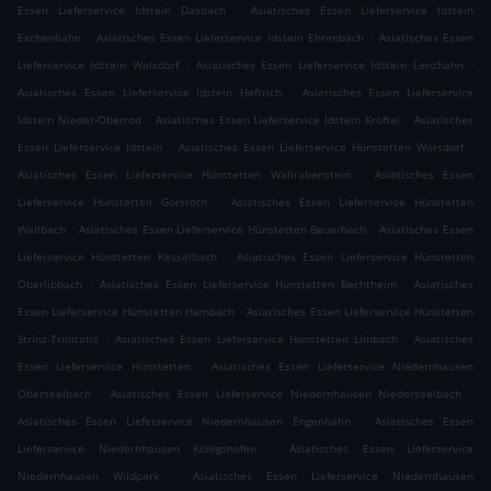
.
Essen Lieferservice Idstein Dasbach
Asiatisches Essen Lieferservice Idstein
.
.
Eschenhahn
Asiatisches Essen Lieferservice Idstein Ehrenbach
Asiatisches Essen
.
.
Lieferservice Idstein Walsdorf
Asiatisches Essen Lieferservice Idstein Lenzhahn
.
Asiatisches Essen Lieferservice Idstein Heftrich
Asiatisches Essen Lieferservice
.
.
Idstein Nieder-Oberrod
Asiatisches Essen Lieferservice Idstein Kröftel
Asiatisches
.
.
Essen Lieferservice Idstein
Asiatisches Essen Lieferservice Hünstetten Wörsdorf
.
Asiatisches Essen Lieferservice Hünstetten Wallrabenstein
Asiatisches Essen
.
Lieferservice Hünstetten Görsroth
Asiatisches Essen Lieferservice Hünstetten
.
.
Wallbach
Asiatisches Essen Lieferservice Hünstetten Beuerbach
Asiatisches Essen
.
Lieferservice Hünstetten Kesselbach
Asiatisches Essen Lieferservice Hünstetten
.
.
Oberlibbach
Asiatisches Essen Lieferservice Hünstetten Bechtheim
Asiatisches
.
Essen Lieferservice Hünstetten Hambach
Asiatisches Essen Lieferservice Hünstetten
.
.
Strinz-Trinitatis
Asiatisches Essen Lieferservice Hünstetten Limbach
Asiatisches
.
Essen Lieferservice Hünstetten
Asiatisches Essen Lieferservice Niedernhausen
.
.
Oberseelbach
Asiatisches Essen Lieferservice Niedernhausen Niederseelbach
.
Asiatisches Essen Lieferservice Niedernhausen Engenhahn
Asiatisches Essen
.
Lieferservice Niedernhausen Königshofen
Asiatisches Essen Lieferservice
.
Niedernhausen Wildpark
Asiatisches Essen Lieferservice Niedernhausen