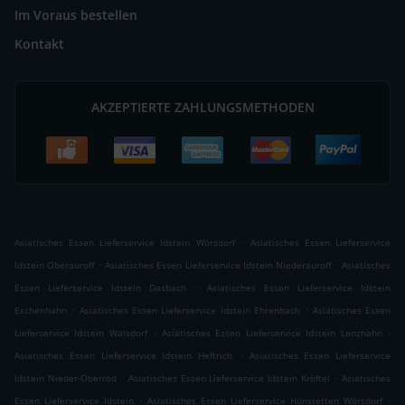
Im Voraus bestellen
Kontakt
AKZEPTIERTE ZAHLUNGSMETHODEN
.
Asiatisches Essen Lieferservice Idstein Wörsdorf
Asiatisches Essen Lieferservice
.
.
Idstein Oberauroff
Asiatisches Essen Lieferservice Idstein Niederauroff
Asiatisches
.
Essen Lieferservice Idstein Dasbach
Asiatisches Essen Lieferservice Idstein
.
.
Eschenhahn
Asiatisches Essen Lieferservice Idstein Ehrenbach
Asiatisches Essen
.
.
Lieferservice Idstein Walsdorf
Asiatisches Essen Lieferservice Idstein Lenzhahn
.
Asiatisches Essen Lieferservice Idstein Heftrich
Asiatisches Essen Lieferservice
.
.
Idstein Nieder-Oberrod
Asiatisches Essen Lieferservice Idstein Kröftel
Asiatisches
.
.
Essen Lieferservice Idstein
Asiatisches Essen Lieferservice Hünstetten Wörsdorf