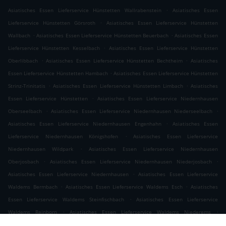
.
Asiatisches Essen Lieferservice Hünstetten Wallrabenstein
Asiatisches Essen
.
Lieferservice Hünstetten Görsroth
Asiatisches Essen Lieferservice Hünstetten
.
.
Wallbach
Asiatisches Essen Lieferservice Hünstetten Beuerbach
Asiatisches Essen
.
Lieferservice Hünstetten Kesselbach
Asiatisches Essen Lieferservice Hünstetten
.
.
Oberlibbach
Asiatisches Essen Lieferservice Hünstetten Bechtheim
Asiatisches
.
Essen Lieferservice Hünstetten Hambach
Asiatisches Essen Lieferservice Hünstetten
.
.
Strinz-Trinitatis
Asiatisches Essen Lieferservice Hünstetten Limbach
Asiatisches
.
Essen Lieferservice Hünstetten
Asiatisches Essen Lieferservice Niedernhausen
.
.
Oberseelbach
Asiatisches Essen Lieferservice Niedernhausen Niederseelbach
.
Asiatisches Essen Lieferservice Niedernhausen Engenhahn
Asiatisches Essen
.
Lieferservice Niedernhausen Königshofen
Asiatisches Essen Lieferservice
.
Niedernhausen Wildpark
Asiatisches Essen Lieferservice Niedernhausen
.
.
Oberjosbach
Asiatisches Essen Lieferservice Niedernhausen Niederjosbach
.
Asiatisches Essen Lieferservice Niedernhausen
Asiatisches Essen Lieferservice
.
.
Waldems Bermbach
Asiatisches Essen Lieferservice Waldems Esch
Asiatisches
.
Essen Lieferservice Waldems Steinfischbach
Asiatisches Essen Lieferservice
.
.
Waldems Reinborn
Asiatisches Essen Lieferservice Waldems Niederems
.
Asiatisches Essen Lieferservice Waldems
Asiatisches Essen Lieferservice