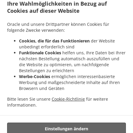
Ihre Wahlmöglichkeiten in Bezug auf
.
.
Taunusstein Eschenhahn
Asiatisches Essen Lieferservice Taunusstein Neuhof
Cookies auf dieser Website
.
Asiatisches Essen Lieferservice Taunusstein Maisel
Asiatisches Essen Lieferservice
.
.
Taunusstein Orlen
Asiatisches Essen Lieferservice Taunusstein Wildpark
Oracle und unsere Drittpartner können Cookies für
.
Asiatisches Essen Lieferservice Taunusstein Hambach
Asiatisches Essen
folgende Zwecke verwenden:
.
Lieferservice Taunusstein Hahn
Asiatisches Essen Lieferservice Taunusstein
Cookies, die für das Funktionieren
der Website
.
.
Niederlibbach
Asiatisches Essen Lieferservice Taunusstein
Asiatisches Essen
unbedingt erforderlich sind
.
Lieferservice Bad Camberg Würges
Asiatisches Essen Lieferservice Bad Camberg
Funktionale Cookies
helfen uns, Ihre Daten bei Ihrer
.
.
nächsten Bestellung automatisch auszufüllen und
Wallrabenstein
Asiatisches Essen Lieferservice Bad Camberg Walsdorf
Asiatisches
die Website zu optimieren, um nachfolgende
.
.
Essen Lieferservice Bad Camberg
Asiatisches Essen Lieferservice Eselsweide
Bestellungen zu erleichtern
.
Asiatisches Essen Lieferservice Hünfelden Ohren
Asiatisches Essen Lieferservice
Werbe-Cookies
ermöglichen interessenbasierte
.
.
Hünfelden Bechtheim
Asiatisches Essen Lieferservice Hünfelden
Asiatisches Essen
Werbung und maßgeschneiderte Inhalte auf Ihren
.
Browsern und Geräten
Lieferservice Eppstein Ehlhalten
Asiatisches Essen Lieferservice Eppstein
.
.
Niederjosbach
Asiatisches Essen Lieferservice Eppstein
Asiatisches Essen
Bitte lesen Sie unsere
Cookie-Richtlinie
für weitere
.
.
Lieferservice Glashütten
Thailändische Essen Lieferservice
Essen zum mitnehmen
Informationen.
und zum Liefern
Einstellungen ändern
Unterstützt von: