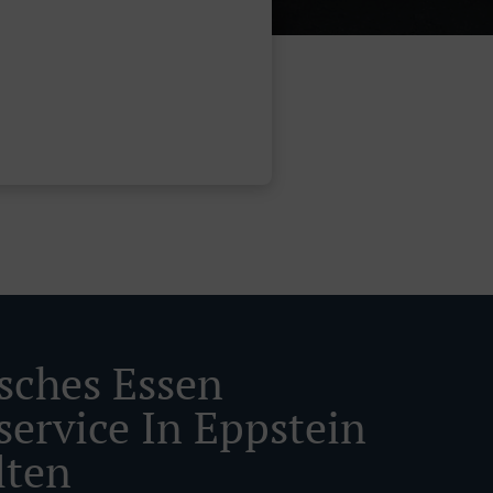
isches Essen
service In Eppstein
lten