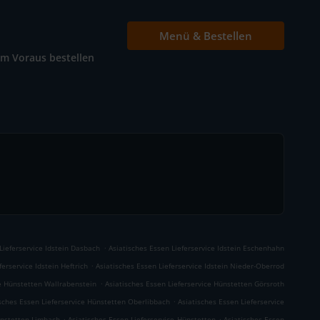
Menü & Bestellen
Im Voraus bestellen
.
Lieferservice Idstein Dasbach
Asiatisches Essen Lieferservice Idstein Eschenhahn
.
ferservice Idstein Heftrich
Asiatisches Essen Lieferservice Idstein Nieder-Oberrod
.
ce Hünstetten Wallrabenstein
Asiatisches Essen Lieferservice Hünstetten Görsroth
.
sches Essen Lieferservice Hünstetten Oberlibbach
Asiatisches Essen Lieferservice
.
.
ünstetten Limbach
Asiatisches Essen Lieferservice Hünstetten
Asiatisches Essen