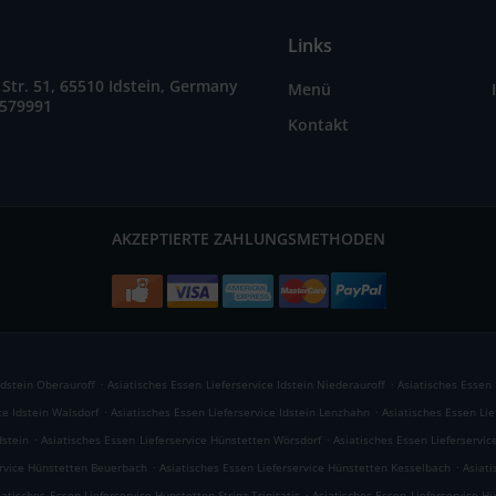
Links
Str. 51, 65510 Idstein, Germany
Menü
9579991
Kontakt
AKZEPTIERTE ZAHLUNGSMETHODEN
.
.
Idstein Oberauroff
Asiatisches Essen Lieferservice Idstein Niederauroff
Asiatisches Essen 
.
.
ce Idstein Walsdorf
Asiatisches Essen Lieferservice Idstein Lenzhahn
Asiatisches Essen Lie
.
.
dstein
Asiatisches Essen Lieferservice Hünstetten Wörsdorf
Asiatisches Essen Lieferservi
.
.
ervice Hünstetten Beuerbach
Asiatisches Essen Lieferservice Hünstetten Kesselbach
Asiati
.
iatisches Essen Lieferservice Hünstetten Strinz-Trinitatis
Asiatisches Essen Lieferservice H