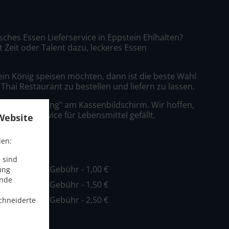
isches Essen Lieferservice in Eppstein Ehlhalten?
t Zeit oder Talent dazu, leckeres Essen
ein König speisen möchten, dann ist die beste Wahl
 Thai Restaurant zu bestellen und liefern zu lassen.
nfach "Lieferung" am Kassenbildschirm. Wir hoffen,
er Lieferservice für Lebensmittel gefällt.
Website
ühr
den:
 sind
ind. - 15,00 €, Gebühr - 1,00 €
ung
ende
ind. - 20,00 €, Gebühr - 1,50 €
ind. - 30,00 €, Gebühr - 2,50 €
chneiderte