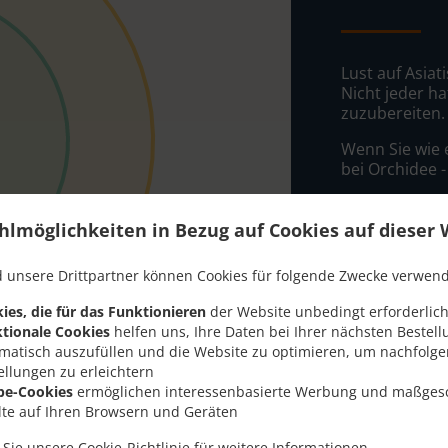
Lust auf Asiat
Nicht jeder ha
zuzubereiten.
Wenn Sie wie 
bei Orchidee -
Wählen Sie ei
dass Ihnen uns
hlmöglichkeiten in Bezug auf Cookies auf dieser 
Liefergeb
 unsere Drittpartner können Cookies für folgende Zwecke verwen
ies, die für das Funktionieren
der Website unbedingt erforderlich
Zone 1
, M
tionale Cookies
helfen uns, Ihre Daten bei Ihrer nächsten Bestell
matisch auszufüllen und die Website zu optimieren, um nachfolg
Zone 2
, M
ellungen zu erleichtern
Zone 3
, M
be-Cookies
ermöglichen interessenbasierte Werbung und maßges
lte auf Ihren Browsern und Geräten
n Sie unsere
Cookie-Richtlinie
für weitere Informationen.