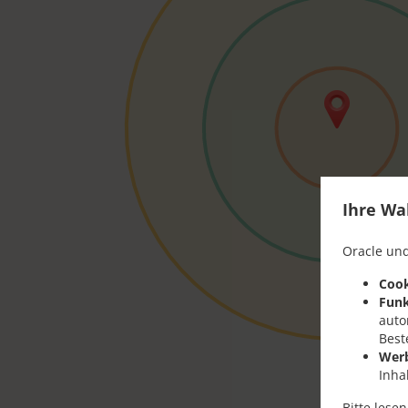
Ihre Wa
Oracle und
Cook
Funk
auto
Best
Wer
Inha
Bitte lese