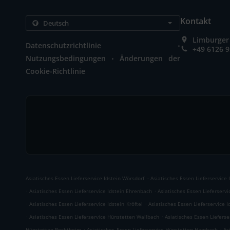
Kontakt
Limburger 
.
Datenschutzrichtlinie
+49 6126 
.
Nutzungsbedingungen
Änderungen der
Cookie-Richtlinie
.
Asiatisches Essen Lieferservice Idstein Wörsdorf
Asiatisches Essen Lieferservice 
.
.
Asiatisches Essen Lieferservice Idstein Ehrenbach
Asiatisches Essen Lieferservi
.
.
Asiatisches Essen Lieferservice Idstein Kröftel
Asiatisches Essen Lieferservice I
.
.
Asiatisches Essen Lieferservice Hünstetten Wallbach
Asiatisches Essen Liefers
.
.
Hünstetten Bechtheim
Asiatisches Essen Lieferservice Hünstetten Hambach
As